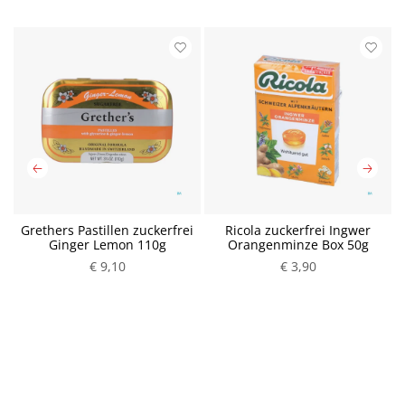
io
Grethers Pastillen zuckerfrei
Ricola zuckerfrei Ingwer
Ginger Lemon 110g
Orangenminze Box 50g
P
€ 9,10
P
€ 3,90
r
r
e
e
i
i
s
s