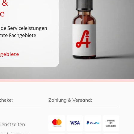
 &
e
de Serviceleistungen
mte Fachgebiete
hgebiete
theke:
Zahlung & Versand:
ienstzeiten