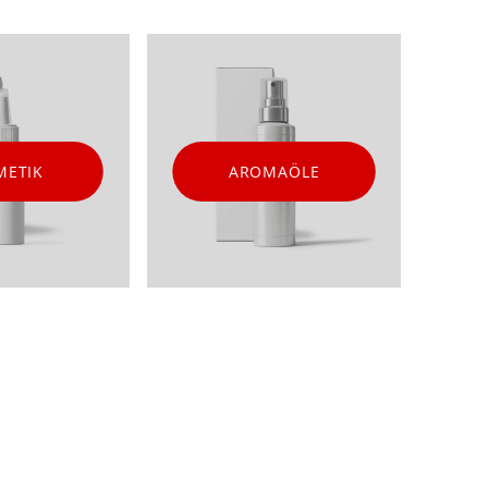
METIK
AROMAÖLE