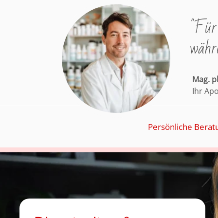
"Für 
währe
Mag. 
Ihr Ap
Persönliche Berat