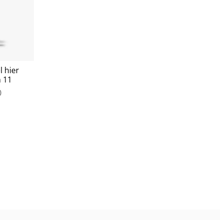
l hier
n 11
0