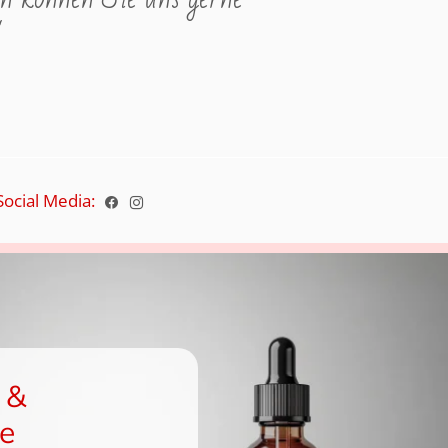
"
Social Media:
 &
e