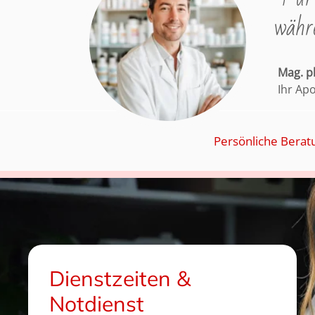
währe
Mag. 
Ihr Ap
Persönliche Berat
Dienstzeiten &
Notdienst