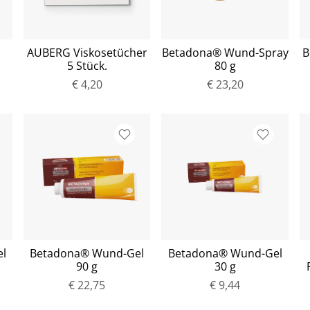
AUBERG Viskosetücher
Betadona® Wund-Spray
B
5 Stück.
80 g
€ 4,20
€ 23,20
l
Betadona® Wund-Gel
Betadona® Wund-Gel
90 g
30 g
€ 22,75
€ 9,44