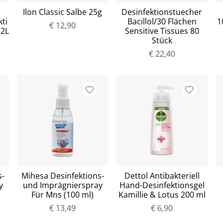
Ilon Classic Salbe 25g
Desinfektionstuecher
ti
Bacillol/30 Flächen
1
€ 12,90
 2L
Sensitive Tissues 80
Stück
€ 22,40
s-
Mihesa Desinfektions-
Dettol Antibakteriell
y
und Imprägnierspray
Hand-Desinfektionsgel
Für Mns (100 ml)
Kamillie & Lotus 200 ml
€ 13,49
€ 6,90