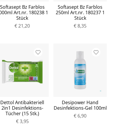
Softasept Bz Farblos
Softasept Bz Farblos
000ml Art.nr. 180238 1
250ml Art.nr. 180237 1
Stück
Stück
€ 21,20
€ 8,35
Dettol Antibakteriell
Desipower Hand
2in1 Desinfektions-
Desinfektions-Gel 100ml
Tücher (15 Stk.)
€ 6,90
€ 3,95