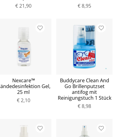
€ 21,90
€ 8,95
Nexcare™
Buddycare Clean And
ändedesinfektion Gel,
Go Brillenputzset
25 ml
antifog mit
Reinigungstuch 1 Stück
€ 2,10
€ 8,98