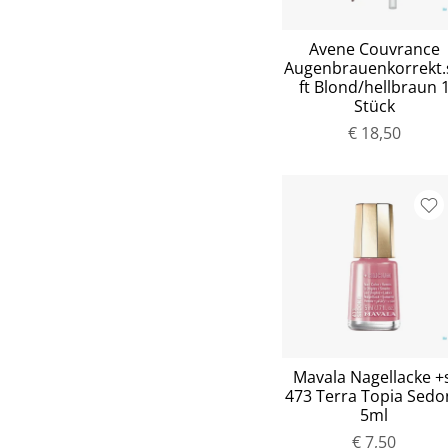
Avene Couvrance
Augenbrauenkorrekt.s
ft Blond/hellbraun 
Stück
€ 18,50
Mavala Nagellacke +s
473 Terra Topia Sedo
5ml
€ 7,50