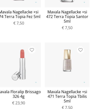
Mavala Nagellacke +si
Mavala Nagellacke +si
74 Terra Topia Fez 5ml
472 Terra Topia Santor
5ml
€ 7,50
€ 7,50
avala Floralip Brissago
Mavala Nagellacke +si
326 4g
471 Terra Topia Tbilis
5ml
€ 23,90
€ 7,50