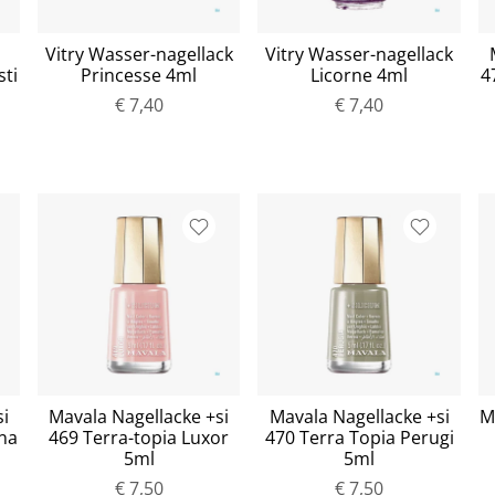
Vitry Wasser-nagellack
Vitry Wasser-nagellack
ti
Princesse 4ml
Licorne 4ml
4
1
€ 7,40
€ 7,40
i
Mavala Nagellacke +si
Mavala Nagellacke +si
M
na
469 Terra-topia Luxor
470 Terra Topia Perugi
5ml
5ml
€ 7,50
€ 7,50