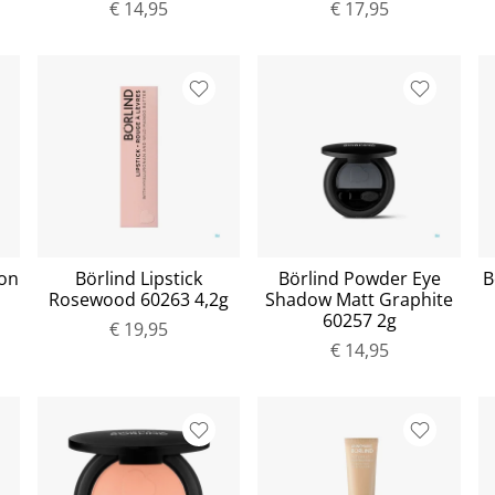
€ 14,95
€ 17,95
yon
Börlind Lipstick
Börlind Powder Eye
B
Rosewood 60263 4,2g
Shadow Matt Graphite
60257 2g
€ 19,95
€ 14,95