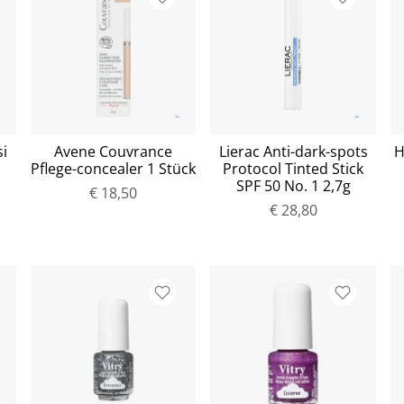
i
Avene Couvrance
Lierac Anti-dark-spots
H
Pflege-concealer 1 Stück
Protocol Tinted Stick
SPF 50 No. 1 2,7g
€ 18,50
€ 28,80