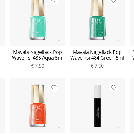
Mavala Nagellack Pop
Mavala Nagellack Pop
Wave +si 485 Aqua 5ml
Wave +si 484 Green 5ml
€ 7,50
€ 7,50