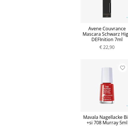
Avene Couvrance
Mascara Schwarz Hi
DEFInition 7ml
€ 22,90
Mavala Nagellacke B
+si 708 Murray 5ml