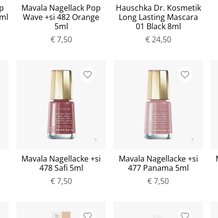
p
Mavala Nagellack Pop
Hauschka Dr. Kosmetik
5ml
Wave +si 482 Orange
Long Lasting Mascara
5ml
01 Black 8ml
€ 7,50
€ 24,50
Mavala Nagellacke +si
Mavala Nagellacke +si
478 Safi 5ml
477 Panama 5ml
€ 7,50
€ 7,50