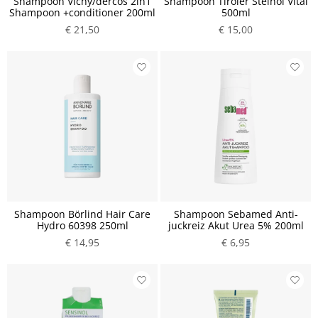
Shampoon Vichy/dercos 2in1
Shampoon Tiroler Steinöl Vital
Shampoon +conditioner 200ml
500ml
€ 21,50
€ 15,00
Shampoon Börlind Hair Care
Shampoon Sebamed Anti-
Hydro 60398 250ml
juckreiz Akut Urea 5% 200ml
€ 14,95
€ 6,95