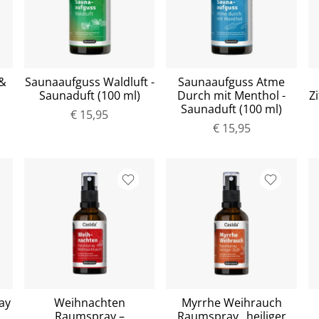
&
Saunaaufguss Waldluft -
Saunaaufguss Atme
Saunaduft (100 ml)
Durch mit Menthol -
Z
Saunaduft (100 ml)
€ 15,95
€ 15,95
ay
Weihnachten
Myrrhe Weihrauch
Raumspray –
Raumspray „heiliger