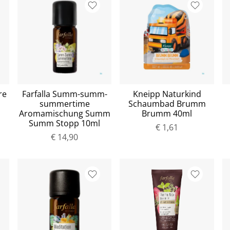
re
Farfalla Summ-summ-
Kneipp Naturkind
summertime
Schaumbad Brumm
Aromamischung Summ
Brumm 40ml
Summ Stopp 10ml
€ 1,61
€ 14,90