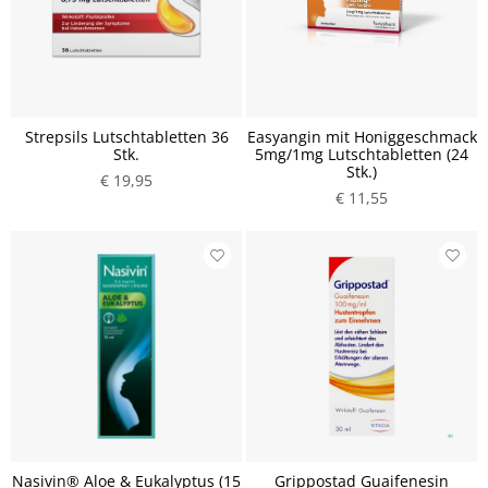
Strepsils Lutschtabletten 36
Easyangin mit Honiggeschmack
Stk.
5mg/1mg Lutschtabletten (24
Stk.)
€ 19,95
€ 11,55
Nasivin® Aloe & Eukalyptus (15
Grippostad Guaifenesin