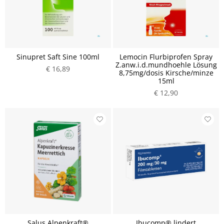
Sinupret Saft Sine 100ml
Lemocin Flurbiprofen Spray
Z.anw.i.d.mundhoehle Lösung
€ 16,89
8,75mg/dosis Kirsche/minze
15ml
€ 12,90
Salus Alpenkraft®
Ibucomp® lindert