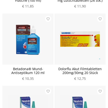
Flasche (100 ml)
mg Lutschtabletten (24 Stk.)
€ 11,85
€ 11,90
Betadona® Mund-
Dolorflu Akut Filmtabletten
Antiseptikum 120 ml
200mg/30mg 20 Stück
€ 10,35
€ 12,75