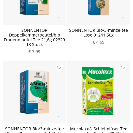
SONNENTOR
SONNENTOR Bio/3-minze-tee
Doppelkammerbeutel/bio
Lose 01241 50g
Frauenmantel Tee 21,6g 02329
€ 4,69
18 Stück
€ 3,99
SONNENTOR Bio/3-minze-tee
Mucolaxx® Schleimlöser Tee