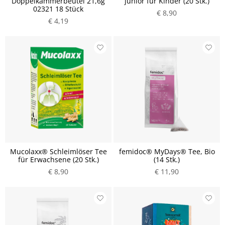
Doppelkammerbeutel 21,6g
junior für Kinder (20 Stk.)
02321 18 Stück
€ 8,90
€ 4,19
Mucolaxx® Schleimlöser Tee
femidoc® MyDays® Tee, Bio
für Erwachsene (20 Stk.)
(14 Stk.)
€ 8,90
€ 11,90