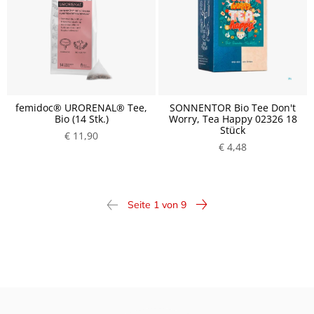
femidoc® URORENAL® Tee,
SONNENTOR Bio Tee Don't
Bio (14 Stk.)
Worry, Tea Happy 02326 18
Stück
€ 11,90
€ 4,48
Seite 1 von 9