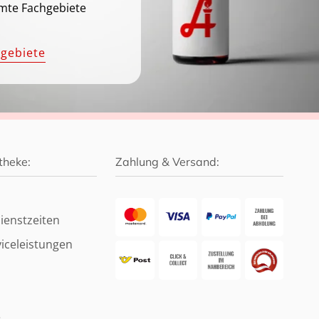
mte Fachgebiete
hgebiete
theke:
Zahlung & Versand:
ienstzeiten
iceleistungen
e