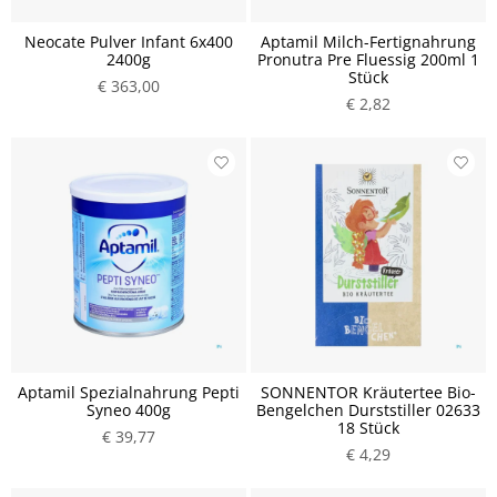
Neocate Pulver Infant 6x400
Aptamil Milch-Fertignahrung
2400g
Pronutra Pre Fluessig 200ml 1
Stück
€ 363,00
€ 2,82
Aptamil Spezialnahrung Pepti
SONNENTOR Kräutertee Bio-
Syneo 400g
Bengelchen Durststiller 02633
18 Stück
€ 39,77
€ 4,29