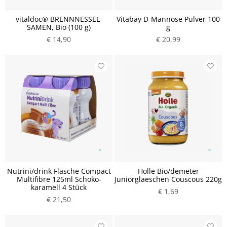
vitaldoc® BRENNNESSEL-
Vitabay D-Mannose Pulver 100
SAMEN, Bio (100 g)
g
€ 14,90
€ 20,99
Nutrini/drink Flasche Compact
Holle Bio/demeter
Multifibre 125ml Schoko-
Juniorglaeschen Couscous 220g
karamell 4 Stück
€ 1,69
€ 21,50