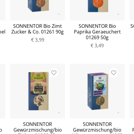
SONNENTOR Bio Zimt
SONNENTOR Bio
S
oel
Zucker & Co. 01261 90g
Paprika Geraeuchert
01269 50g
€ 3,99
€ 3,49
SONNENTOR
SONNENTOR
o
Gewürzmischung/bio
Gewürzmischung/bio