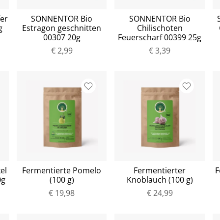
er
SONNENTOR Bio
SONNENTOR Bio
g
Estragon geschnitten
Chilischoten
00307 20g
Feuerscharf 00399 25g
€ 2,99
€ 3,39
el
Fermentierte Pomelo
Fermentierter
F
0g
(100 g)
Knoblauch (100 g)
€ 19,98
€ 24,99