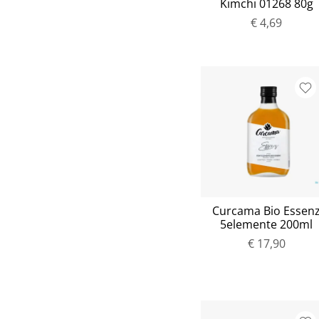
Kimchi 01268 80g
€ 4,69
Curcama Bio Essen
5elemente 200ml
€ 17,90