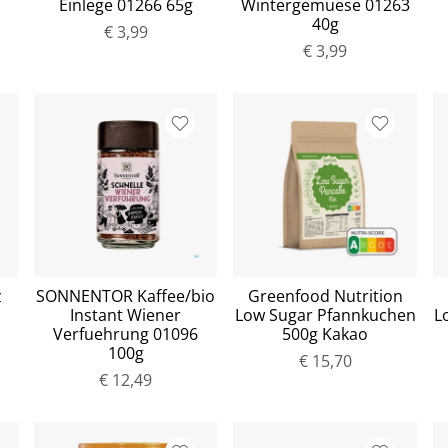
Einlege 01266 65g
Wintergemuese 01263
40g
€ 3,99
€ 3,99
z
SONNENTOR Kaffee/bio
Greenfood Nutrition
Instant Wiener
Low Sugar Pfannkuchen
L
Verfuehrung 01096
500g Kakao
100g
€ 15,70
€ 12,49