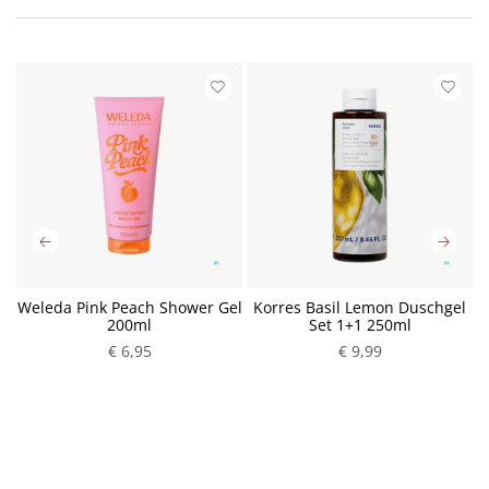
Weleda Pink Peach Shower Gel
Korres Basil Lemon Duschgel
200ml
Set 1+1 250ml
€ 6,95
P
€ 9,99
P
r
r
e
e
i
i
s
s