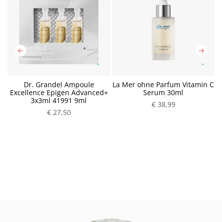
e
Dr. Grandel Ampoule
La Mer ohne Parfum Vitamin C
L
8
Excellence Epigen Advanced+
Serum 30ml
3x3ml 41991 9ml
P
€ 38,99
P
€ 27,50
r
r
e
e
i
i
s
s