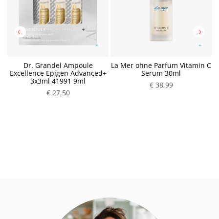
e
Dr. Grandel Ampoule
La Mer ohne Parfum Vitamin C
L
8
Excellence Epigen Advanced+
Serum 30ml
3x3ml 41991 9ml
P
€ 38,99
P
€ 27,50
r
r
e
e
i
i
s
s