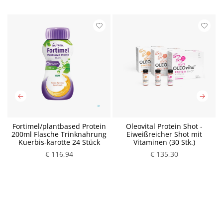
k
Fortimel/plantbased Protein
Oleovital Protein Shot -
200ml Flasche Trinknahrung
Eiweißreicher Shot mit
Kuerbis-karotte 24 Stück
Vitaminen (30 Stk.)
P
P
€ 116,94
€ 135,30
r
r
e
e
i
i
s
s