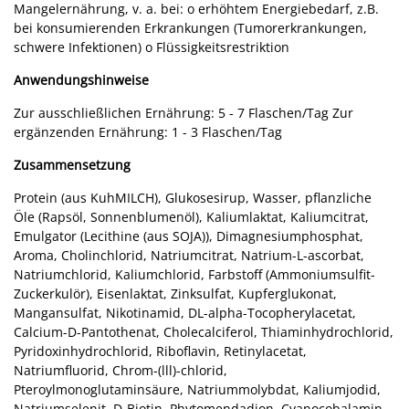
Mangelernährung, v. a. bei: o erhöhtem Energiebedarf, z.B.
bei konsumierenden Erkrankungen (Tumorerkrankungen,
schwere Infektionen) o Flüssigkeitsrestriktion
Anwendungshinweise
Zur ausschließlichen Ernährung: 5 - 7 Flaschen/Tag Zur
ergänzenden Ernährung: 1 - 3 Flaschen/Tag
Zusammensetzung
Protein (aus KuhMILCH), Glukosesirup, Wasser, pflanzliche
Öle (Rapsöl, Sonnenblumenöl), Kaliumlaktat, Kaliumcitrat,
Emulgator (Lecithine (aus SOJA)), Dimagnesiumphosphat,
Aroma, Cholinchlorid, Natriumcitrat, Natrium-L-ascorbat,
Natriumchlorid, Kaliumchlorid, Farbstoff (Ammoniumsulfit-
Zuckerkulör), Eisenlaktat, Zinksulfat, Kupferglukonat,
Mangansulfat, Nikotinamid, DL-alpha-Tocopherylacetat,
Calcium-D-Pantothenat, Cholecalciferol, Thiaminhydrochlorid,
Pyridoxinhydrochlorid, Riboflavin, Retinylacetat,
Natriumfluorid, Chrom-(lll)-chlorid,
Pteroylmonoglutaminsäure, Natriummolybdat, Kaliumjodid,
Natriumselenit, D-Biotin, Phytomendadion, Cyanocobalamin.