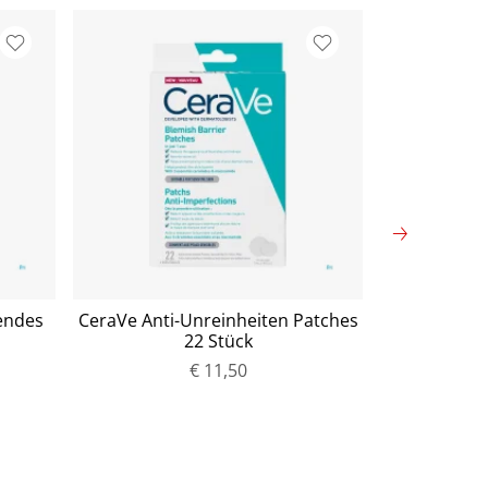
endes
CeraVe Anti-Unreinheiten Patches
Pure Encap
22 Stück
complex P
€ 11,50
P
r
e
i
s