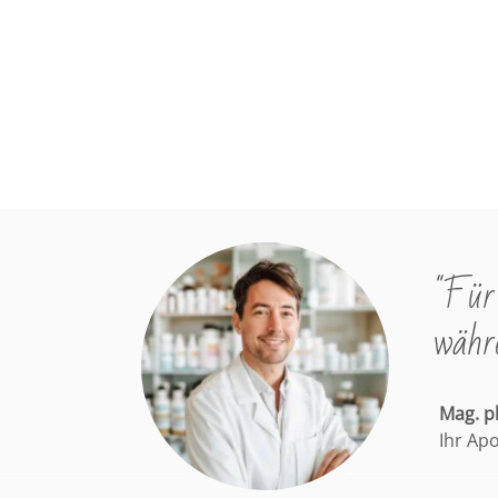
"Für 
währe
Mag. 
Ihr Ap