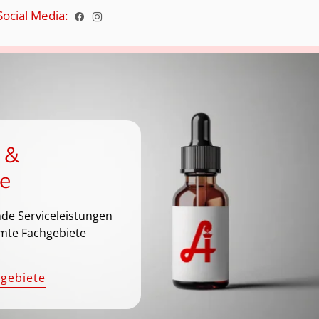
Social Media:
 &
e
de Serviceleistungen
mte Fachgebiete
hgebiete