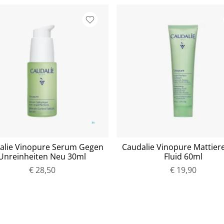
alie Vinopure Serum Gegen
Caudalie Vinopure Mattier
Unreinheiten Neu 30ml
Fluid 60ml
€ 28,50
P
€ 19,90
P
r
r
e
e
i
i
s
s