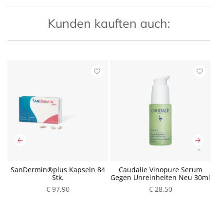
Kunden kauften auch:
SanDermin®plus Kapseln 84
Caudalie Vinopure Serum
Stk.
Gegen Unreinheiten Neu 30ml
€ 97,90
P
€ 28,50
P
r
r
e
e