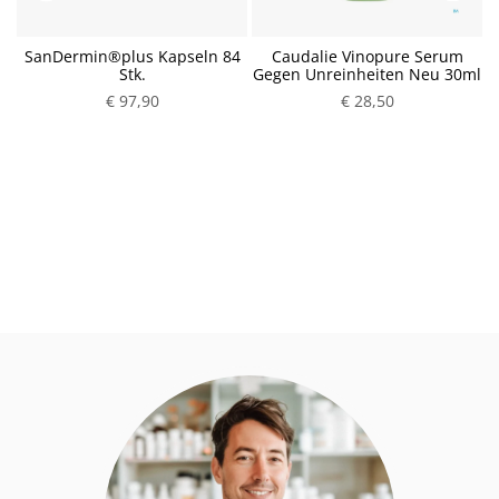
SanDermin®plus Kapseln 84
Caudalie Vinopure Serum
Stk.
Gegen Unreinheiten Neu 30ml
€ 97,90
P
€ 28,50
P
r
r
e
e
i
i
s
s