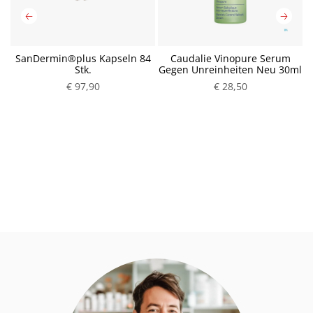
SanDermin®plus Kapseln 84
Caudalie Vinopure Serum
Stk.
Gegen Unreinheiten Neu 30ml
€ 97,90
P
€ 28,50
P
r
r
e
e
i
i
s
s