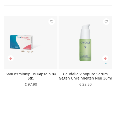
SanDermin®plus Kapseln 84
Caudalie Vinopure Serum
Stk.
Gegen Unreinheiten Neu 30ml
€ 97,90
P
€ 28,50
P
r
r
e
e
i
i
s
s