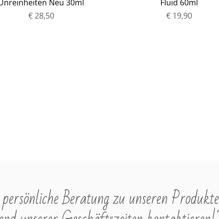
Unreinheiten Neu 30ml
Fluid 60ml
€ 28,50
P
€ 19,90
P
r
r
e
e
i
i
s
s
persönliche Beratung zu unseren Produkte