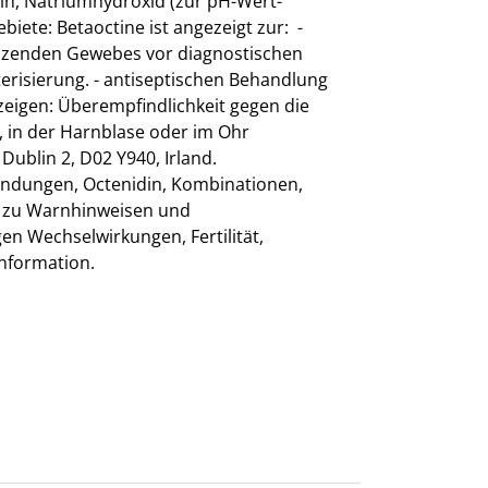
in, Natriumhydroxid (zur pH-Wert-
iete: Betaoctine ist angezeigt zur: -
enzenden Gewebes vor diagnostischen
terisierung. - antiseptischen Behandlung
zeigen: Überempfindlichkeit gegen die
), in der Harnblase oder im Ohr
ublin 2, D02 Y940, Irland.
ndungen, Octenidin, Kombinationen,
en zu Warnhinweisen und
 Wechselwirkungen, Fertilität,
hinformation.