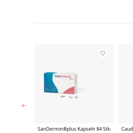
 Ball Silber
SanDermin®plus Kapseln 84 Stk.
Caud