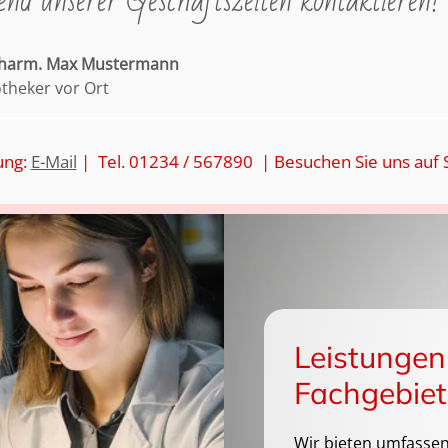
nd unserer Geschäftszeiten kontaktieren!
pharm. Max Mustermann
otheker vor Ort
ung:
E-Mail
| Tel. 01234 / 567890 | Besuchen Sie uns auf 
Leistungen
Fachgebiet
Wir bieten umfassen