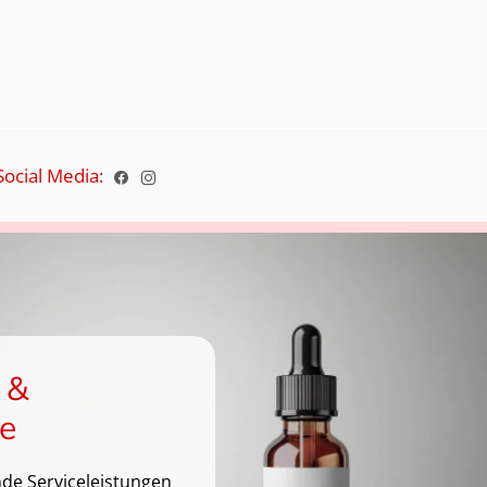
"
Social Media:
 &
e
de Serviceleistungen