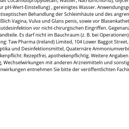
lt Cocamidopropylbetain, Wasser, Natriumchlorid), Glycer
ur pH-Wert-Einstellung) , gereinigtes Wasser. Anwendungsgeb
antiseptischen Behandlung der Schleimhäute und des angr
eßlich Vagina, Vulva und Glans penis, sowie vor Blasenkathe
utdesinfektion vor nicht-chirurgischen Eingriffen. Gegenan
andteile. Es darf nicht im Bauchraum (z. B. bei Operationen
: Taw Pharma (Ireland) Limited, 104 Lower Baggot Street, D
ptika und Desinfektionsmittel, Quaternäre Ammoniumverbi
kenpflicht: Rezeptfrei, apothekenpflichtig. Weitere Angab
Wechselwirkungen mit anderen Arzneimitteln und sonstigen
enwirkungen entnehmen Sie bitte der veröffentlichten Fac