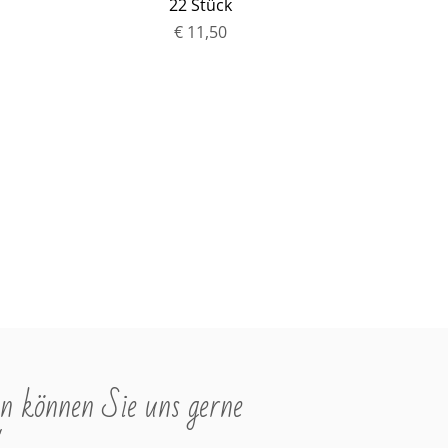
22 Stück
complex P
€ 11,50
P
r
e
i
s
n können Sie uns gerne