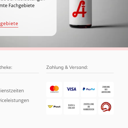
mte Fachgebiete
hgebiete
theke:
Zahlung & Versand:
ienstzeiten
iceleistungen