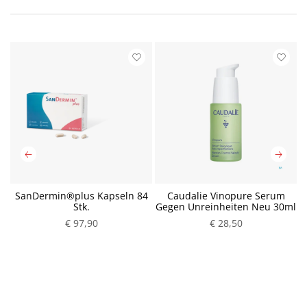
SanDermin®plus Kapseln 84
Caudalie Vinopure Serum
Stk.
Gegen Unreinheiten Neu 30ml
€ 97,90
P
€ 28,50
P
r
r
e
e
i
i
s
s