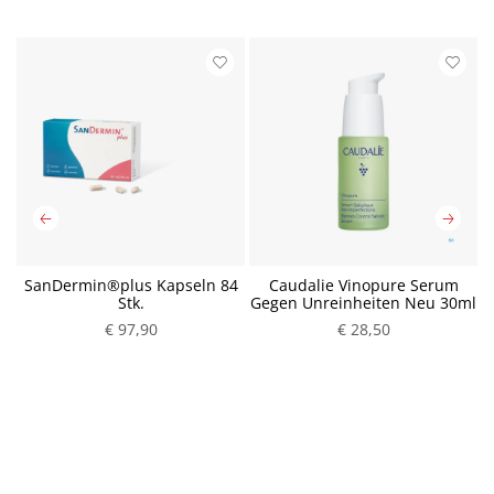
SanDermin®plus Kapseln 84
Caudalie Vinopure Serum
Stk.
Gegen Unreinheiten Neu 30ml
€ 97,90
P
€ 28,50
P
r
r
e
e
i
i
s
s