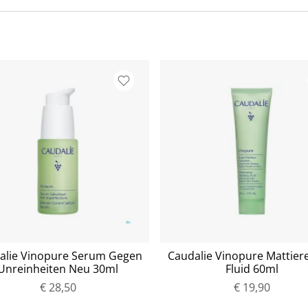
alie Vinopure Serum Gegen
Caudalie Vinopure Mattier
Unreinheiten Neu 30ml
Fluid 60ml
€ 28,50
P
€ 19,90
P
r
r