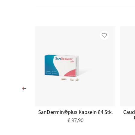
 Ball Silber
SanDermin®plus Kapseln 84 Stk.
Caud
k.)
€ 97,90
P
r