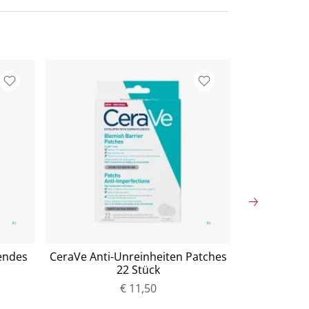
endes
CeraVe Anti-Unreinheiten Patches
Pure Encap
22 Stück
complex P
€ 11,50
P
r