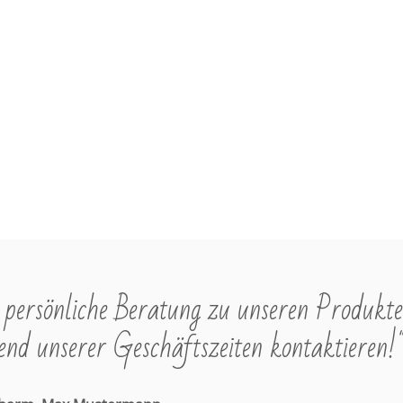
e
e
i
i
s
s
persönliche Beratung zu unseren Produkte
nd unserer Geschäftszeiten kontaktieren!