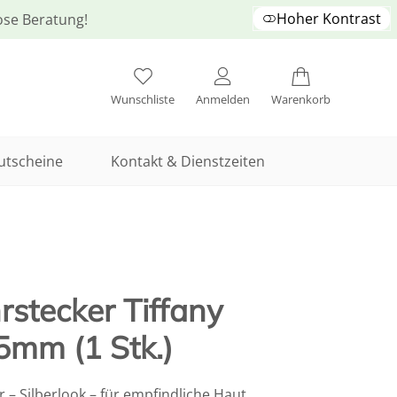
Hoher Kontrast
lose Beratung!
Wunschliste
Anmelden
Warenkorb
utscheine
Kontakt & Dienstzeiten
stecker Tiffany
5mm (1 Stk.)
 – Silberlook – für empfindliche Haut