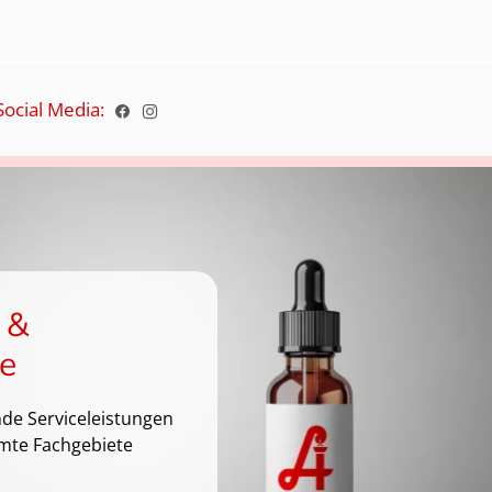
Social Media:
 &
e
de Serviceleistungen
mte Fachgebiete