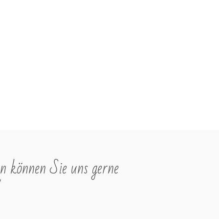
e
i
s
n können Sie uns gerne
"