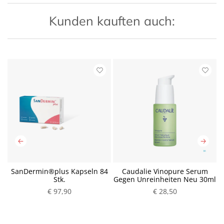
Kunden kauften auch:
SanDermin®plus Kapseln 84
Caudalie Vinopure Serum
Stk.
Gegen Unreinheiten Neu 30ml
€ 97,90
P
€ 28,50
P
r
r
e
e
i
i