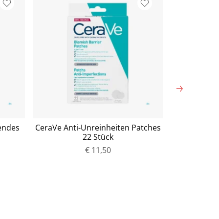
endes
CeraVe Anti-Unreinheiten Patches
Pure Encap
22 Stück
complex P
€ 11,50
P
r
e
i
s