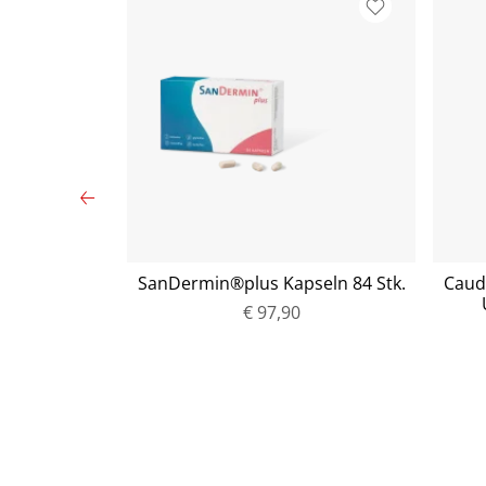
 Ball Silber
SanDermin®plus Kapseln 84 Stk.
Caud
k.)
€ 97,90
P
r
e
i
s