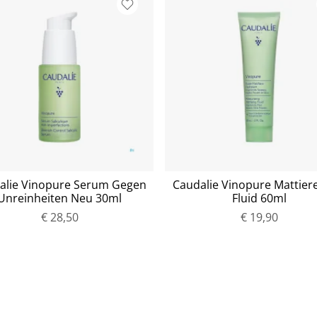
alie Vinopure Serum Gegen
Caudalie Vinopure Mattier
Unreinheiten Neu 30ml
Fluid 60ml
€ 28,50
P
€ 19,90
P
r
r
e
e
i
i
s
s