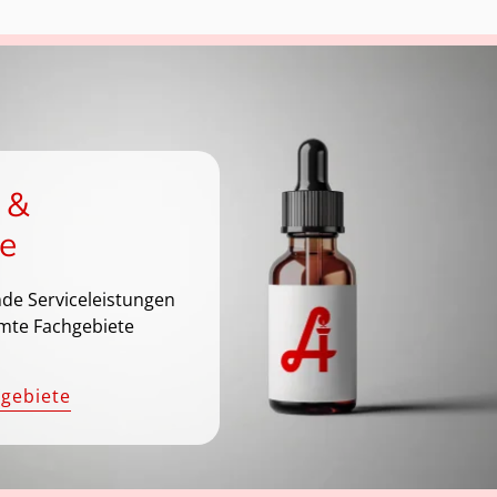
 &
e
de Serviceleistungen
mte Fachgebiete
hgebiete