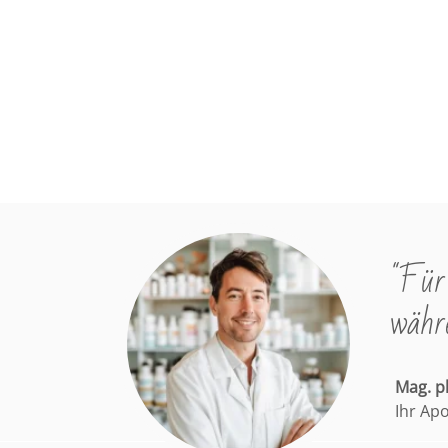
s
"Für 
währe
Mag. 
Ihr Ap