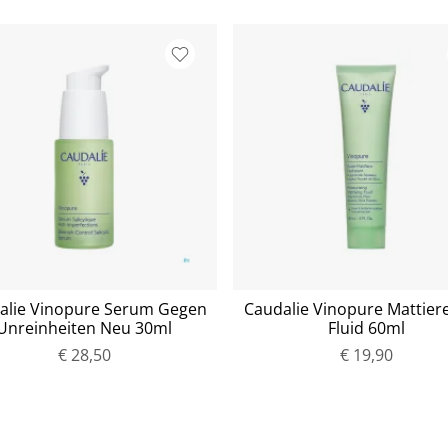
alie Vinopure Serum Gegen
Caudalie Vinopure Mattier
Unreinheiten Neu 30ml
Fluid 60ml
€ 28,50
P
€ 19,90
P
r
r
e
e
i
i