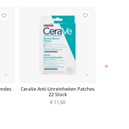
endes
CeraVe Anti-Unreinheiten Patches
Pure Encap
22 Stück
complex P
€ 11,50
P
r
e
i