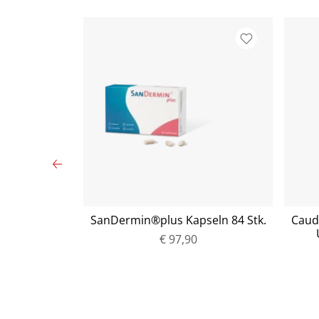
r Ball Gold
SanDermin®plus Kapseln 84 Stk.
Caud
k.)
€ 97,90
P
r
e
i