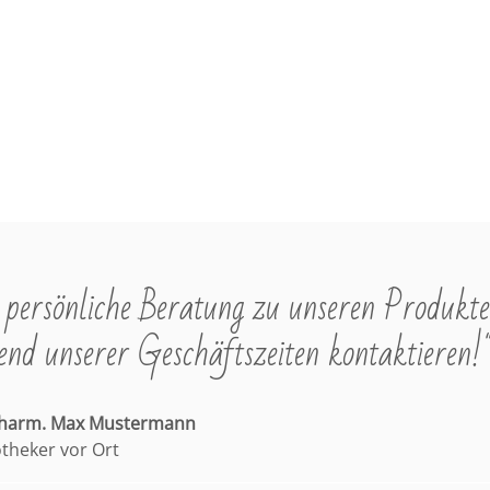
s
s
persönliche Beratung zu unseren Produkte
nd unserer Geschäftszeiten kontaktieren!
pharm. Max Mustermann
otheker vor Ort