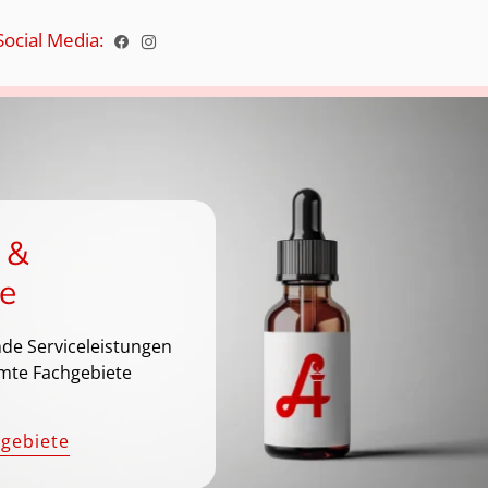
Social Media:
 &
e
de Serviceleistungen
mte Fachgebiete
hgebiete