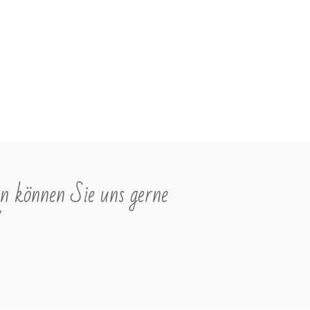
s
n können Sie uns gerne
"