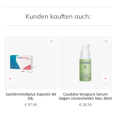
Kunden kauften auch:
SanDermin®plus Kapseln 84
Caudalie Vinopure Serum
Stk.
Gegen Unreinheiten Neu 30ml
€ 97,90
P
€ 28,50
P
r
r
e
e