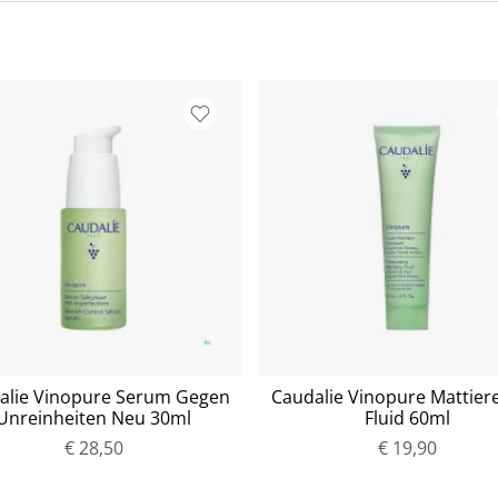
alie Vinopure Serum Gegen
Caudalie Vinopure Mattier
Unreinheiten Neu 30ml
Fluid 60ml
€ 28,50
P
€ 19,90
P
r
r