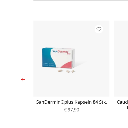
 Ball Silber
SanDermin®plus Kapseln 84 Stk.
Caud
k.)
€ 97,90
P
r