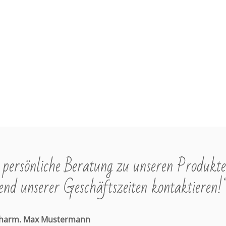
e
e
i
i
s
s
persönliche Beratung zu unseren Produkte
nd unserer Geschäftszeiten kontaktieren!
pharm. Max Mustermann