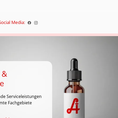
Social Media:
 &
e
de Serviceleistungen
mte Fachgebiete