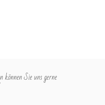
e
i
s
n können Sie uns gerne
"