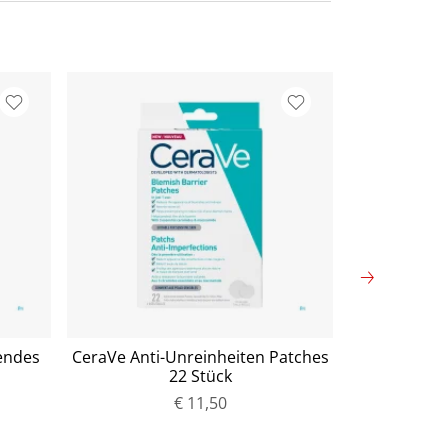
endes
CeraVe Anti-Unreinheiten Patches
Pure Encap
22 Stück
complex P
€ 11,50
P
r