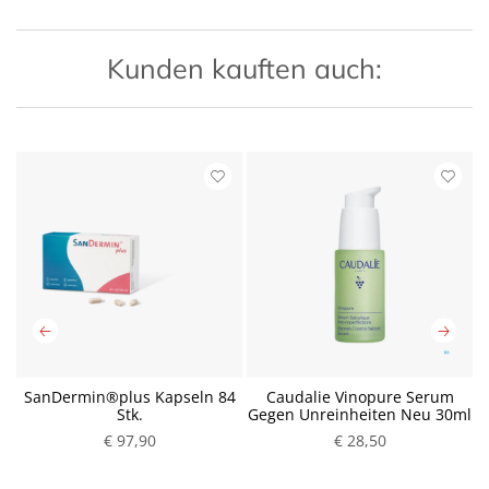
Kunden kauften auch:
SanDermin®plus Kapseln 84
Caudalie Vinopure Serum
Stk.
Gegen Unreinheiten Neu 30ml
€ 97,90
P
€ 28,50
P
r
r
e
e