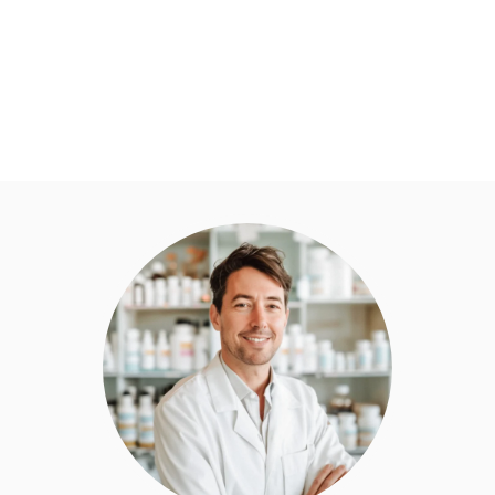
i
i
s
s