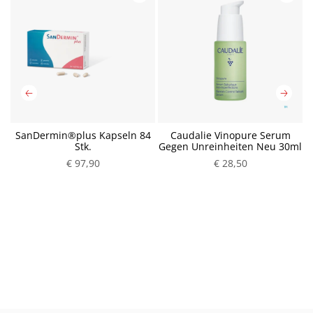
SanDermin®plus Kapseln 84
Caudalie Vinopure Serum
Stk.
Gegen Unreinheiten Neu 30ml
€ 97,90
P
€ 28,50
P
r
r
e
e
i
i
s
s